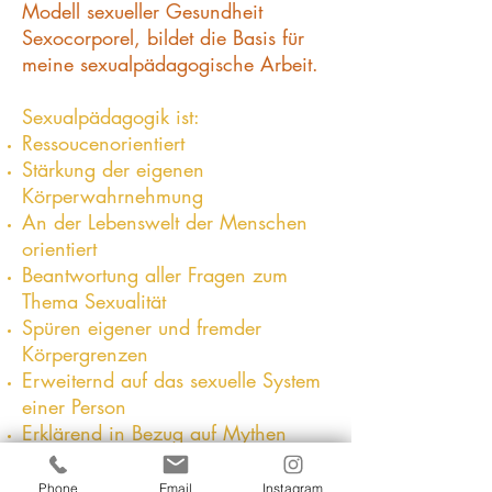
Modell sexueller Gesundheit
Sexocorporel, bildet die Basis für
meine sexualpädagogische Arbeit.
Sexualpädagogik ist:
Ressoucenorientiert
Stärkung der eigenen
Körperwahrnehmung
An der Lebenswelt der Menschen
orientiert
Beantwortung aller Fragen zum
Thema Sexualität
Spüren eigener und fremder
Körpergrenzen
Erweiternd auf das sexuelle System
einer Person
Erklärend in Bezug auf
Mythen
Eine sexpositive Grundhaltung
Erweiterung des
Phone
Email
Instagram