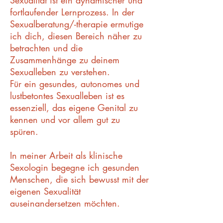
Sexualität ist ein dynamischer und
fortlaufender Lernprozess. In der
Sexualberatung/-therapie ermutige
ich dich, diesen Bereich näher zu
betrachten und die
Zusammenhänge zu deinem
Sexualleben zu verstehen.
Für ein gesundes, autonomes und
lustbetontes Sexualleben ist es
essenziell, das eigene Genital zu
kennen und vor allem gut zu
spüren.
In meiner Arbeit als klinische
Sexologin begegne ich gesunden
Menschen, die sich bewusst mit der
eigenen Sexualität
auseinandersetzen möchten.