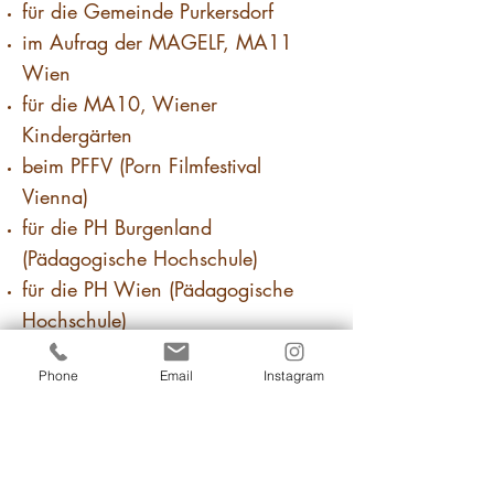
für die Gemeinde Purkersdorf
im Aufrag der MAGELF, MA11
Wien
für die MA10, Wiener
Kindergärten
beim PFFV (Porn Filmfestival
Vienna)
für die PH Burgenland
(Pädagogische Hochschule)
für die PH Wien (Pädagogische
Hochschule)
für die PH Niederösterreich
Phone
Email
Instagram
(Pädagogische Hochschule)
in sozialpädagogischen und
sozialtherapeutischen
Wohngemeinschaften, Rettet das